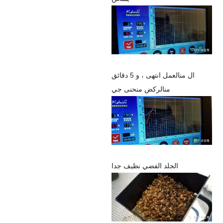
ال
منال
عمل
انتهى ، و 5 دقائق
منال
ركض منحنى جي
الجلد الفضي نظيف جدا