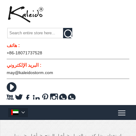

هاتف :
+86-18071737528
البريد الإلكتروني :
may@kaleidostorm.com










استخدام مشاركة من العميل
>
أخبار المنتج
>
أخبار
>
منزل