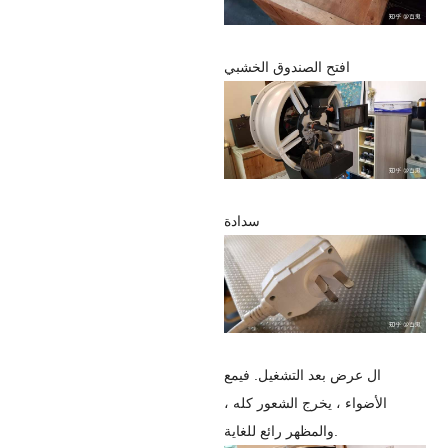
افتح الصندوق الخشبي
سدادة
ال
عرض
بعد التشغيل
.
في
مع
الأضواء ، يخرج الشعور كله ،
.
والمظهر رائع للغاية