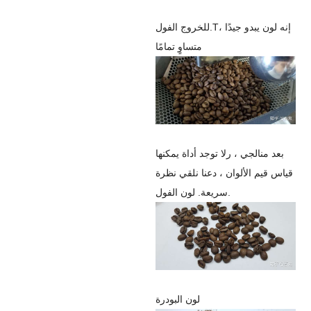
إنه لون يبدو جيدًا ،
.T
للخروج
الفول
متساوٍ تمامًا
بعد
منال
جي ، ر
لا توجد أداة يمكنها
قياس قيم الألوان ، دعنا نلقي نظرة
سريعة. لون الفول.
لون البودرة