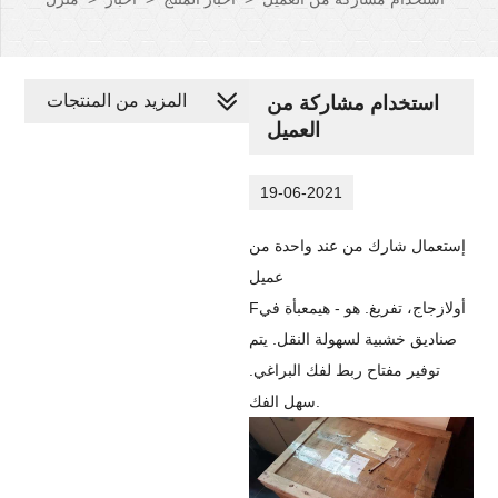
المزيد من المنتجات
استخدام مشاركة من
العميل
19-06-2021
إستعمال
شارك
من عند
واحدة من
عميل
أولا
زجاج،
تفريغ. هو - هي
معبأة في
F
صناديق خشبية لسهولة النقل. يتم
توفير مفتاح ربط لفك البراغي.
.
سهل الفك