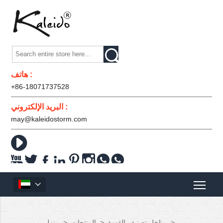

هاتف :
+86-18071737528
البريد الإلكتروني :
may@kaleidostorm.com










>
مناخل تصنيف القهوة
>
المنتجات
>
منزل