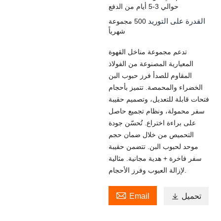
حوالي 3-5 أيام من الدفع
القدرة على التوريد
500 مجموعة
شهرياً
تدعم مجموعة مناخل القهوة
المعيارية المصنوعة من الفولاذ
المقاوم للصدأ فرز حبوب البن
الخضراء والمحمصة. تتميز بأحجام
فتحات قابلة للتعديل، وتصميم حقيبة
سفر محمولة، ونظام تجميع حاصل
على براءة اختراع. تُحسّن جودة
التحميص من خلال ضمان حجم
موحد لحبوب البن. تتضمن حقيبة
سفر فاخرة + هدية مجانية. مثالية
لإزالة العيوب وفرز الأحجام.

تحميل

Email