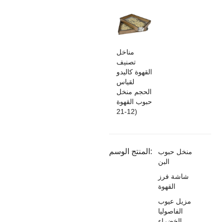
مناخل
تصنيف
القهوة كاليدو
لقياس
الحجم منخل
حبوب القهوة
(12-21
المنتج الوسم:
منخل حبوب
البن
شاشة فرز
القهوة
مزيل عيوب
الفاصوليا
الخضراء