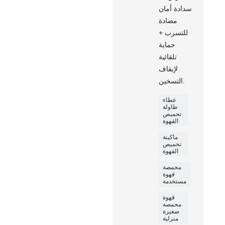
سدادة أمان
مضادة
للتسرب +
حماية
تلقائية
لإيقاف
التسخين.
غطاء
طاولة
تحميص
القهوة
ماكينة
تحميص
القهوة
محمصة
قهوة
مستخدمة
قهوة
محمصة
صغيرة
منزلية