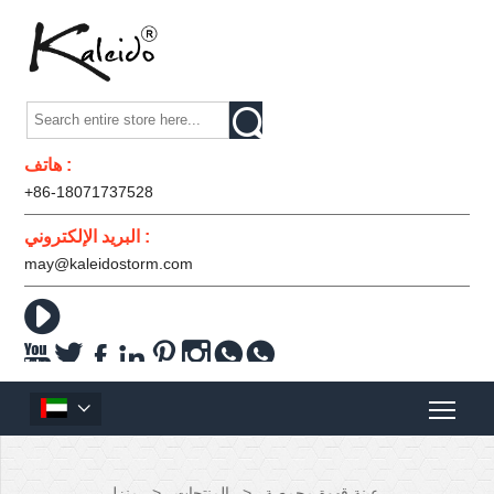

هاتف :
+86-18071737528
البريد الإلكتروني :
may@kaleidostorm.com










عينة قهوة محمصة
>
المنتجات
>
منزل