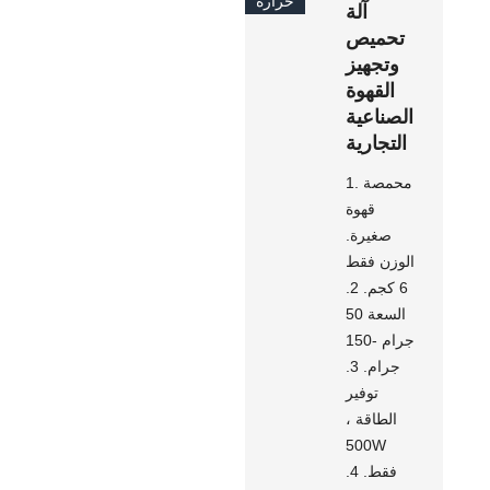
حرارة
آلة
تحميص
وتجهيز
القهوة
الصناعية
التجارية
1. محمصة
قهوة
صغيرة.
الوزن فقط
6 كجم. 2.
السعة 50
جرام -150
جرام. 3.
توفير
الطاقة ،
500W
فقط. 4.