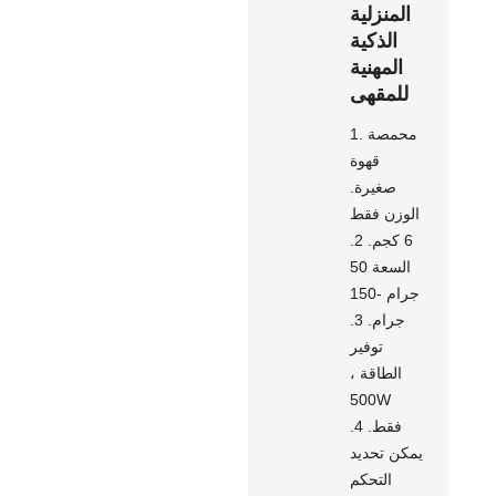
المنزلية
الذكية
المهنية
للمقهى
1. محمصة
قهوة
صغيرة.
الوزن فقط
6 كجم. 2.
السعة 50
جرام -150
جرام. 3.
توفير
الطاقة ،
500W
فقط. 4.
يمكن تحديد
التحكم