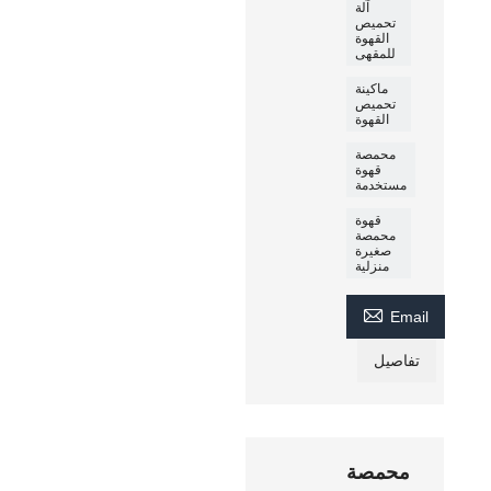
آلة
تحميص
القهوة
للمقهى
ماكينة
تحميص
القهوة
محمصة
قهوة
مستخدمة
قهوة
محمصة
صغيرة
منزلية

Email
تفاصيل
محمصة