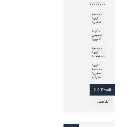
vvvvvvvv
محمصة
قهوة
صغيرة
ماكينة
تحميص
القهوة
محمصة
قهوة
مستخدمة
قهوة
محمصة
صغيرة
منزلية

Email
تفاصيل