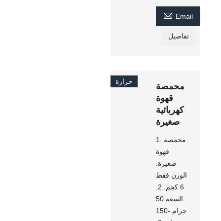

Email
تفاصيل
حرارة
محمصة
قهوة
كهربائية
صغيرة
1. محمصة
قهوة
صغيرة.
الوزن فقط
6 كجم. 2.
السعة 50
جرام -150