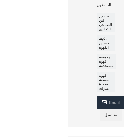
التسخين.
تحميص
البن
الصناعي
التجاري
ماكينة
تحميص
القهوة
محمصة
قهوة
مستخدمة
قهوة
محمصة
صغيرة
منزلية

Email
تفاصيل