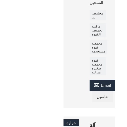
التسخين.
محامص
بن
ماكينة
تحميص
القهوة
محمصة
قهوة
مستخدمة
قهوة
محمصة
صغيرة
منزلية

Email
تفاصيل
حرارة
آلة