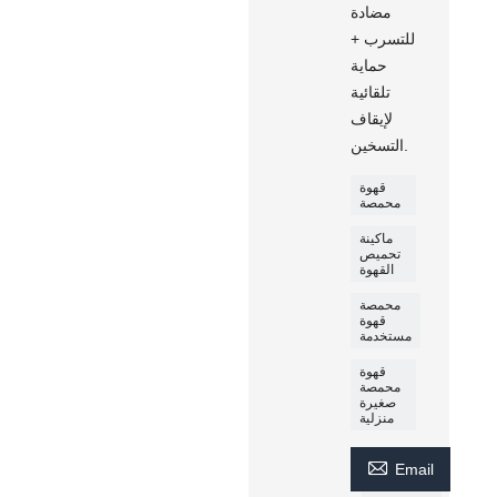
مضادة
للتسرب +
حماية
تلقائية
لإيقاف
التسخين.
قهوة
محمصة
ماكينة
تحميص
القهوة
محمصة
قهوة
مستخدمة
قهوة
محمصة
صغيرة
منزلية

Email