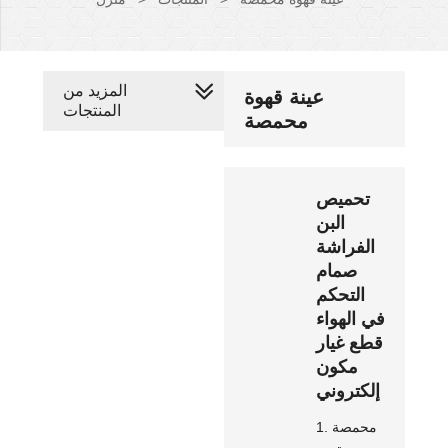
المزيد من
عينة قهوة
المنتجات
محمصة
تحميص
البن
الفراشة
صمام
التحكم
في الهواء
قطع غيار
مكون
إلكتروني
1. محمصة