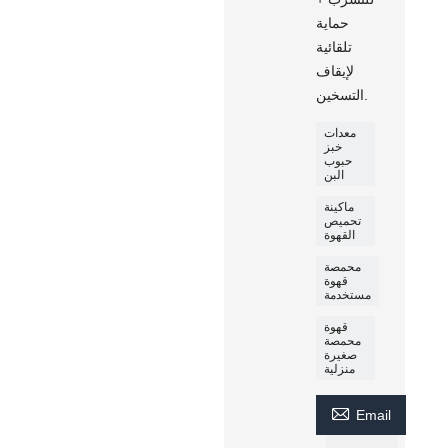
حماية
تلقائية
لإيقاف
التسخين.
معدات
خبز
حبوب
البن
ماكينة
تحميص
القهوة
محمصة
قهوة
مستخدمة
قهوة
محمصة
صغيرة
منزلية

Email