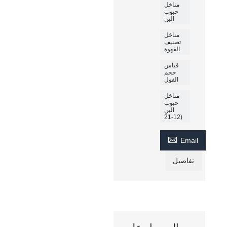
مناخل
حبوب
البن
مناخل
تصنيف
القهوة
قياس
حجم
الفول
مناخل
حبوب
البن
(12-21

Email
تفاصيل