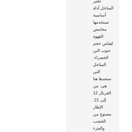
تعتبر
المناخل أداة
أساسية
تستخدمها
محامص
القهوة
لقياس حجم
حبوب البن
الخضراء.
المناخل
التي
ستجدها هنا
هي: من
الغربال 12
إلى 21.
الإطار
مصنوع من
الخشب
والجزء