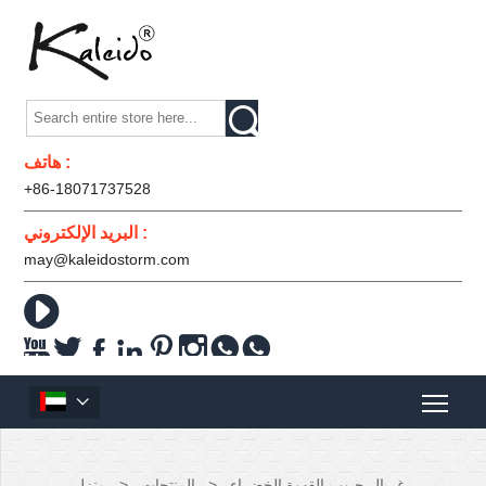

هاتف :
+86-18071737528
البريد الإلكتروني :
may@kaleidostorm.com










غربال حبوب القهوة الخضراء
>
المنتجات
>
منزل