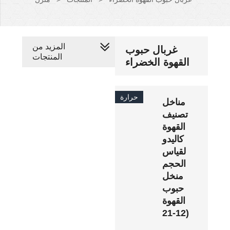
المزيد من
غربال حبوب
المنتجات
القهوة الخضراء
حرارة
مناخل
تصنيف
القهوة
كاليدو
لقياس
الحجم
منخل
حبوب
القهوة
(12-21