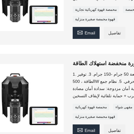
محمصة
محمصة قهوة كهربائية تجارية
قهوة محمصة صغيرة منزلية

تفاصيل
Email
رة منخفضة استهلاك الطاقة
1. محمصة قهوة صغيرة. الوزن فقط 6 كجم. 2. السعة 50 جرام -150 جرام. 3. توفير
الطاقة ، 500W فقط. 4. يمكن تحديد التحكم اليدوي والتحكم الحرفي. 5. نظام جمع
وماتيكي. 6. نظام تبريد سريع. 7. حماية أمان مزدوجة: سدادة أمان مضادة
مقهى شواء
محمصة قهوة كهربائية
قهوة محمصة صغيرة منزلية

تفاصيل
Email