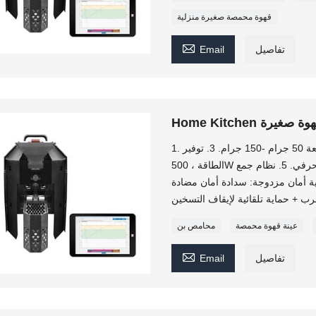
قهوة محمصة صغيرة منزلية

تفاصيل
Email
صات قهوة صغيرة
1. محمصة قهوة صغيرة. الوزن فقط 6 كجم. 2. السعة 50 جرام -150 جرام. 3. توفير
الطاقة ، 500W فقط. 4. يمكن تحديد التحكم اليدوي والتحكم الحرفي. 5. نظام جمع
وماتيكي. 6. نظام تبريد سريع. 7. حماية أمان مزدوجة: سدادة أمان مضادة
عينة قهوة محمصة
محامص بن

تفاصيل
Email