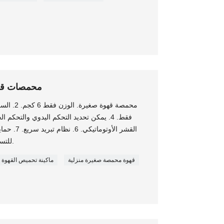
Home Kitchen محم
القشر الأوت
للتسرب + حماية تلقائية لإيقاف التسخين.
قهوة محمصة صغيرة منزلية
ماكينة تحميص القهوة