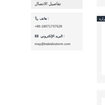
ماكينة تحميص
تفاصيل الاتصال
منزلية 110
فولت/220
فولت

هاتف :
ارة
+86-18071737528

البريد الإلكتروني :
may@kaleidostorm.com