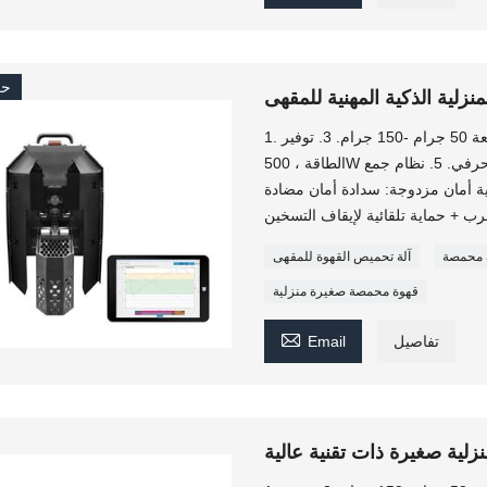
حر
نزلية الذكية المهنية للمقهى
1. محمصة قهوة صغيرة. الوزن فقط 6 كجم. 2. السعة 50 جرام -150 جرام. 3. توفير
الطاقة ، 500W فقط. 4. يمكن تحديد التحكم اليدوي والتحكم الحرفي. 5. نظام جمع
وماتيكي. 6. نظام تبريد سريع. 7. حماية أمان مزدوجة: سدادة أمان مضادة
ة محمصة
آلة تحميص القهوة للمقهى
قهوة محمصة صغيرة منزلية

تفاصيل
Email
لية صغيرة ذات تقنية عالية