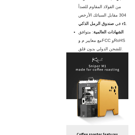
من الفولاذ المقاوم للصدأ
304 مقابل السبائك الأرخص
‌.
صندوق الرمل الذكي r1
في ‌
الشهادات العالمية
‌: متوافق
مع معايير م وFCC وRoHS
للشحن الدولي بدون قلق.