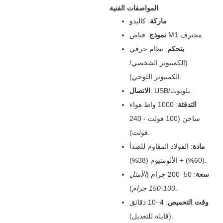
المواصفات الفنية
ماركة
‌: كاليدو
‌: قناص M1 محترف
نموذج
يتحكم
‌: نظام حرفي
(الكمبيوتر الشخصي/
الكمبيوتر اللوحي).
‌: USB/بلوتوث.
الاتصال
التدفئة
‌: 1000 واط هواء
ساخن (100 فولت - 240
فولت).
مادة
‌: الفولاذ المقاوم للصدأ
(60%) + الألومنيوم (38%).
سعة
‌: 50–200 جرام (
الأمثل
).
100-150 جرام
وقت التحميص
‌: 4–10 دقائق
(قابلة للتعديل).