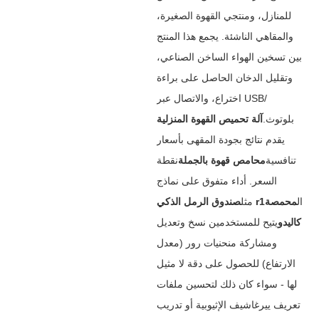
للمنازل، ومنتجي القهوة الصغيرة،
والمقاهي الناشئة. يجمع هذا المنتج
بين تسخين الهواء الساخن الصناعي،
وتقليل الدخان الحاصل على براءة
اختراع، والاتصال عبر USB/
بلوتوث.
آلة تحميص القهوة المنزلية
يقدم نتائج بجودة المقهى بأسعار
تنافسية
محامص قهوة بالجملة
نقطة
السعر. أداء متفوق على نماذج
ال
محمصة
صندوق الرمل الذكي r1
مثل
كاليدو
يتيح للمستخدمين نسخ وتعديل
ومشاركة منحنيات رور (معدل
الارتفاع) للحصول على دقة لا مثيل
لها - سواء كان ذلك لتحسين ملفات
تعريف ييرغاشيف الإثيوبية أو تدريب