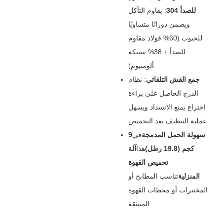
للصدأ 304
‌: يقاوم التآكل
ويضمن دورانًا متساويًا
للحبوب (60% فولاذ مقاوم
للصدأ + 38% سبيكة
ألومنيوم).
جمع القش التلقائي
‌: نظام
الدرج الحاصل على براءة
اختراع يمنع الانسداد ويسهل
عملية التنظيف بعد التحميص.
سهولة الحمل المدمجة
في
9
كجم (19.8 رطل)
هذا
آلة
تحميص القهوة
المنزلية
تناسب المطابخ أو
المختبرات أو محطات القهوة
المنبثقة.