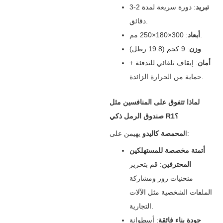
تبريد
‌: دورة سريعة لمدة 2-3
دقائق.
‌: 300×180×250 مم.
أبعاد
‌: 9 كجم (19.8 رطل).
وزن
أمان
‌: إيقاف تلقائي للتدفئة +
حماية من الحرارة الزائدة.
لماذا تتفوق على المنافسين مثل
صندوق الرمل ذكي R1؟
‌ يهيمن على:
ال
محمصة كاليدو
أتمتة مخصصة للمستهلكين
المحترفين
‌: قم بتحرير
منحنيات رور ومشاركة
الملفات الشخصية مثل الآلات
التجارية.
جودة بناء فائقة
‌: أسطوانة