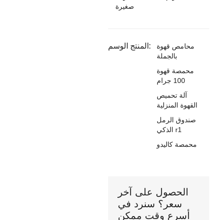
صغيرة
المنتج الوسم:
محامص قهوة
بالجملة
محمصة قهوة
100 جرام
آلة تحميص
القهوة المنزلية
صندوق الرمل
الذكي r1
محمصة كاليدو
الحصول على آخر
سعر؟ سنرد في
أسرع وقت ممكن