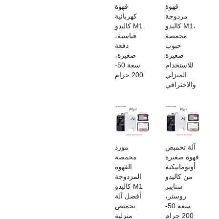
قهوة
قهوة
مزدوجة
كهربائية
كاليدو M1،
كاليدو M1
محمصة
قياسية،
حبوب
دفعة
صغيرة
صغيرة،
للاستخدام
سعة 50-
المنزلي
200 جرام
والاحترافي
آلة تحميص
‌مورد
قهوة صغيرة
محمصة
أوتوماتيكية
القهوة
من كاليدو
المزدوجة
سنايبر
كاليدو M1
روستر،
أفضل آلة
سعة 50-
تحميص
200 جرام
منزلية