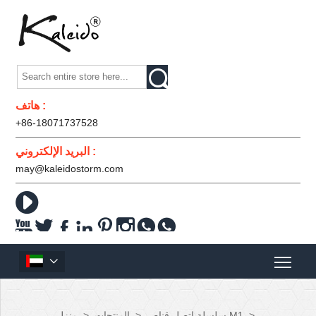

هاتف :
+86-18071737528
البريد الإلكتروني :
may@kaleidostorm.com










>
سلسلة اتصل قناص M1
>
المنتجات
>
منزل