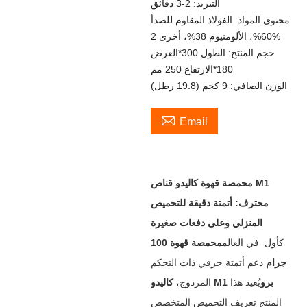
التبريد: 2-3 دقائق
محتوى المواد: الفولاذ المقاوم للصدأ
60%، الألومنيوم 38%، أخرى 2%
حجم المنتج: الطول 300*العرض
180*الارتفاع 250 مم
الوزن الصافي: 9 كجم (19.8 رطل)

Email
محمصة قهوة كاليدو قناص M1
محترف: أتمتة دقيقة للتحميص
المنزلي وعلى دفعات صغيرة
كأول ‌ في العالم
محمصة قهوة 100
جرام
‌ دعم أتمتة حرفي ذات التحكم
كاليدو M1 برو
يُعيد هذا
المزدوج، ‌
المنتج تعريف التحميص المتخصص