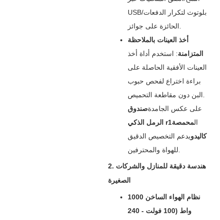
USB/بلوتوث لتكرار الدفعات
الحائزة على جوائز.
أخذ العينات بالملاحظة
المتزامنة
‌: استخدم أداة أخذ
العينات الأفقية الحاصلة على
براءة اختراع لفحص حبوب
البن دون مقاطعة التحميص.
على عكس الجامدة
صندوق
ال
محمصة
الرمل الذكي r1
كاليدو
يدعم التخصيص الدقيق
للهواة والمحترفين.
2. هندسة دقيقة للمنازل والشركات
الصغيرة
نظام الهواء الساخن 1000
واط (100 فولت - 240