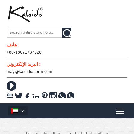

هاتف :
+86-18071737528
البريد الإلكتروني :
may@kaleidostorm.com










>
سلسلة اتصل قناص M1
>
المنتجات
>
منزل