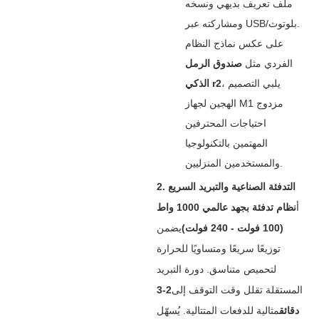
ملف تعريف بديهي ونسخه
ومشاركته عبر USB/بلوتوث.
على عكس نماذج النظام
الفردي مثل ‌
صندوق الرمل
‌، يلبي التصميم
الذكي r2
الهجين لجهاز M1 مزدوج
احتياجات المحترفين
المهتمين بالتكنولوجيا
والمستخدمين المنزليين.
2. التدفئة الصناعية والتبريد السريع
أ‌
نظام تدفئة بجهد عالمي 1000 واط
(100 فولت - 240 فولت)
يضمن
توزيعًا سريعًا ومتساويًا للحرارة
لتحميص متناسق. دورة التبريد
المستقلة تقلل وقت التوقف إلى
2-3
دقائق
مثالية للدفعات المتتالية. يُسهّل