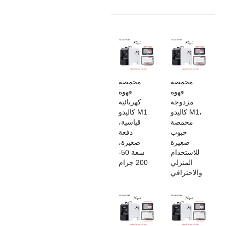
محمصة
محمصة
قهوة
قهوة
مزدوجة
كهربائية
كاليدو M1،
كاليدو M1
محمصة
قياسية،
حبوب
دفعة
صغيرة
صغيرة،
للاستخدام
سعة 50-
المنزلي
200 جرام
والاحترافي