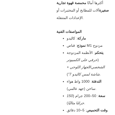
أكثرها أمانًا ‌
محمصة قهوة تجارية
صغيرة
آلات للمطابخ أو المختبرات أو
الإعدادات المتنقلة.
المواصفات الفنية
ماركة
‌: كاليدو
‌: قناص M1 مزدوج
نموذج
يتحكم
‌: الأنظمة المزدوجة
(
حرفي على الكمبيوتر
الشخصي/الجهاز اللوحي +
).
شاشة لمس كاليدو 7"
التدفئة
‌: 1000 واط هواء
ساخن (جهد عالمي).
سعة
‌: 50–200 جرام (
150
).
جرامًا مثاليًا
وقت التحميص
‌: 5–10 دقائق