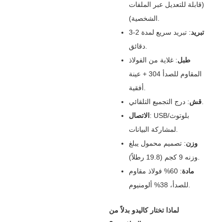
(قابلة للتعديل عبر الملفات
الشخصية).
تبريد
‌: تبريد سريع لمدة 2-3
دقائق.
طبل
‌: غلاية من الفولاذ
المقاوم للصدأ 304 + عينة
أفقية.
‌: درج التجميع التلقائي.
قش
‌: USB/بلوتوث
الاتصال
لمشاركة البيانات.
وزن
‌: تصميم محمول يبلغ
وزنه 9 كجم (19.8 رطلاً).
مادة
‌: 60% فولاذ مقاوم
للصدأ، 38% ألومنيوم.
لماذا تختار كاليدو بدلاً من