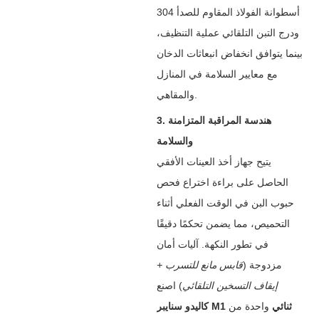
أسطوانة الفولاذ المقاوم للصدأ 304
ودرج التبن التلقائي عملية التنظيف،
بينما يتوافق انخفاض انبعاثات الدخان
مع معايير السلامة في المنازل
والمقاهي.
3. هندسة المراقبة المتزامنة
والسلامة
يتيح جهاز أخذ العينات الأفقي
الحاصل على براءة اختراع فحص
حبوب البن في الوقت الفعلي أثناء
التحميص، مما يضمن تحكمًا دقيقًا
في تطور النكهة. آليات أمان
مزدوجة (
قابس مانع للتسرب +
إيقاف التسخين التلقائي
) اصنع
كاليدو سنايبر M1 ثنائي
‌ واحدة من