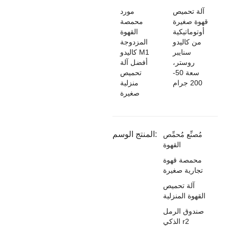
آلة تحميص
‌مورد
قهوة صغيرة
محمصة
أوتوماتيكية
القهوة
من كاليدو
المزدوجة
سنايبر
كاليدو M1
روستر،
أفضل آلة
سعة 50-
تحميص
200 جرام
منزلية
صغيرة
المنتج الوسم:
مُصنِّع مُحمِّص
القهوة
محمصة قهوة
تجارية صغيرة
آلة تحميص
القهوة المنزلية
صندوق الرمل
الذكي r2