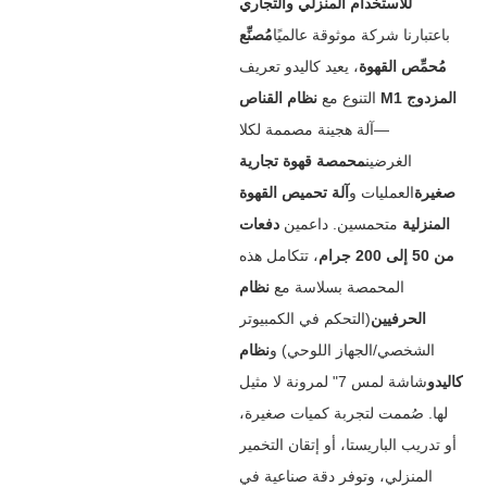
للاستخدام المنزلي والتجاري
باعتبارنا شركة موثوقة عالميًا
مُصنِّع
مُحمِّص القهوة
‌، يعيد كاليدو تعريف
نظام القناص M1 المزدوج
التنوع مع ‌
—آلة هجينة مصممة لكلا
الغرضين
محمصة قهوة تجارية
صغيرة
العمليات و
آلة تحميص القهوة
المنزلية
‌ متحمسين. داعمين ‌
دفعات
من 50 إلى 200 جرام
‌، تتكامل هذه
المحمصة بسلاسة مع ‌
نظام
الحرفيين
(التحكم في الكمبيوتر
الشخصي/الجهاز اللوحي) و
نظام
كاليدو
شاشة لمس 7" لمرونة لا مثيل
لها. صُممت لتجربة كميات صغيرة،
أو تدريب الباريستا، أو إتقان التخمير
المنزلي، وتوفر دقة صناعية في