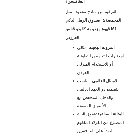
المنافسين؟
الترقية من نماذج محدودة مثل
ال
محمصة
صندوق الرمل الذكي r2
قهوة مزدوجة كاليدو قناص M1
العروض:
المرونة الهجينة
‌: مثالي
لمختبرات التحميص التعاونية
أو للاستخدام المنزلي
الفردي.
الامتثال العالمي
‌: يتناسب
التصميم ذو الجهد العالمي
والدخان المنخفض مع
الأسواق المتنوعة.
المتانة الصناعية
‌:يتفوق البناء
المصنوع من الفولاذ المقاوم
للصدأ على المنافسين