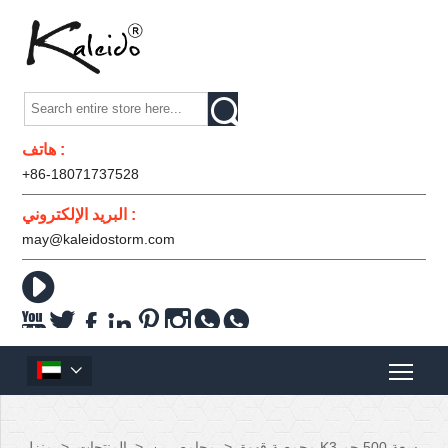

هاتف :
+86-18071737528
البريد الإلكتروني :
may@kaleidostorm.com










محمصة قهوة K3 سعة 500 جم
>
محامص بن
>
المنتجات
>
منزل