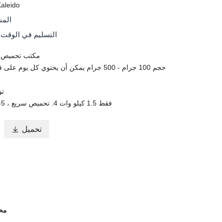
Kaleido
المن
التسليم في الوقت 
1.مكتب تحميص قهوة 0
3.
， فقط 1.5 كيلو وات 4. تحميص سريع ، 5-15 دقيقة فقط
تحميل

محم