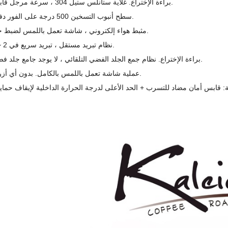
-براءة الإختراع. غلاية ستانلس ستيل 304 ، سرعة مرجل قابلة للتعديل.
- سطح أنبوب التسخين 500 درجة على الفور دفعة واحدة.
-مثبط هواء إلكتروني ، شاشة تعمل باللمس لضبط حجم الهواء.
- نظام تبريد مستقل ، تبريد سريع في 2 ~ 3 دقائق.
-براءة الإختراع. نظام جمع الجلد الفضي التلقائي ، لا يوجد جامع جلد فضي تقليدي.
-عملية شاشة تعمل باللمس بالكامل. بدون أي أزرار صناعية.