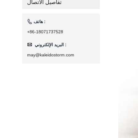
تفاصيل الاتصال
فولت

هاتف :
+86-18071737528

البريد الإلكتروني :
may@kaleidostorm.com