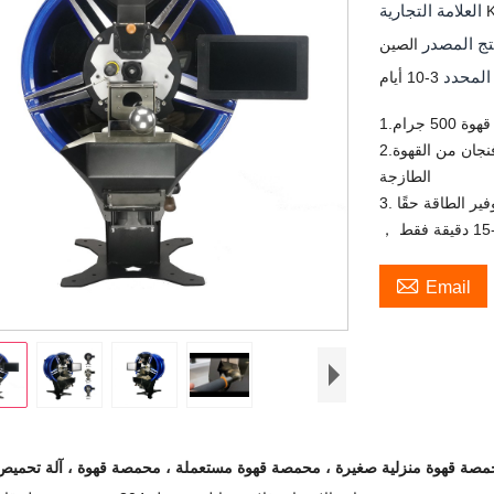
العلامة التجارية
تج المصدر
الصين
المحدد
3-10 أيام
50 جرام
2.حجم 100 جرام - 500 جرام يمكن أن يحتوي كل يوم على فنجان من القهوة
الطازجة
 توفير الطاقة حقًا

Email
صة قهوة منزلية صغيرة ، محمصة قهوة مستعملة ، محمصة قهوة ، آلة تحميص 