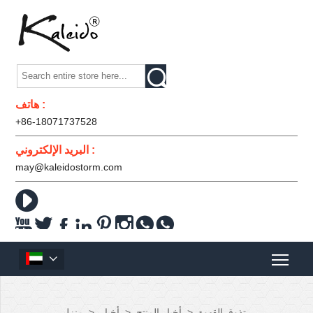

هاتف :
+86-18071737528
البريد الإلكتروني :
may@kaleidostorm.com










تذوق القهوة
>
أخبار المنتج
>
أخبار
>
منزل