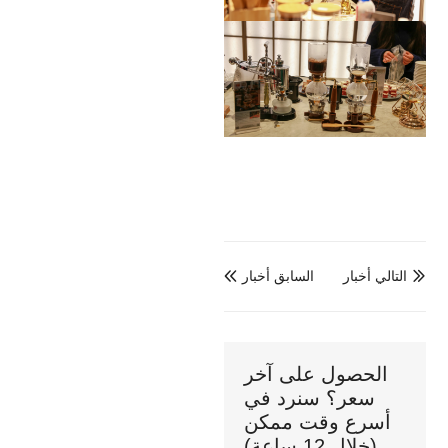
التالي أخبار
السابق أخبار


الحصول على آخر
سعر؟ سنرد في
أسرع وقت ممكن
(خلال 12 ساعة)